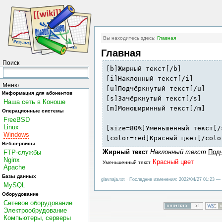
Вы находитесь здесь:
Главная
Главная
Поиск
[b]Жирный текст[/b]

[i]Наклонный текст[/i]

Меню
[u]Подчёркнутый текст[/u]

Информация для абонентов
[s]Зачёркнутый текст[/s]

Наша сеть в Коноше
[m]Моноширинный текст[/m]

Операционные системы
FreeBSD
Linux
[size=80%]Уменьшенный текст[/s
Windows
[color=red]Красный цвет[/colo
Веб-сервисы
Жирный текст
Наклонный текст
Подч
FTP-службы
Nginx
Красный цвет
Уменьшенный текст
Apache
Базы данных
glavnaja.txt · Последние изменения: 2022/04/27 01:23 — 
MySQL
Оборудование
Сетевое оборудование
Электрообрудование
Компьютеры, серверы