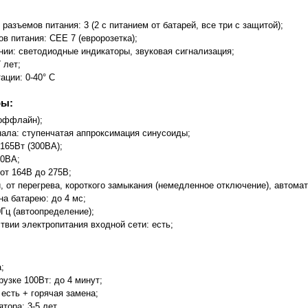
азъемов питания: 3 (2 с питанием от батарей, все три с защитой);
в питания: CEE 7 (евророзетка);
ии: светодиодные индикаторы, звуковая сигнализация;
 лет;
ации: 0-40° C
ры:
(оффлайн);
ала: ступенчатая аппроксимация синусоиды;
165Вт (300ВА);
0ВА;
от 164В до 275В;
и, от перегрева, короткого замыкания (немедленное отключение), автома
а батарею: до 4 мс;
0Гц (автоопределение);
твии электропитания входной сети: есть;
;
узке 100Вт: до 4 минут;
есть + горячая замена;
тора: 3-5 лет.