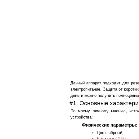
Данный аппарат подходит для резе
электропитание. Защита от коротк
деньги можно получить полноценный
#1. Основные характер
По моему личному мнению, источ
устройства:
Физические параметры:
Цвет: чёрный;
Вес нетто: 1,9 кг;