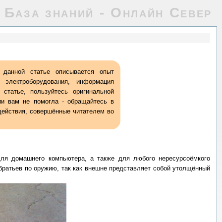
База знаний - Онлайн Север
данной статье описывается опыт
электроборудования, информация
 статье, пользуйтесь оригинальной
ии вам не помогла - обращайтесь в
 действия, совершённые читателем во
ля домашнего компьютера, а также для любого нересурсоёмкого
братьев по оружию, так как внешне представляет собой утолщённый